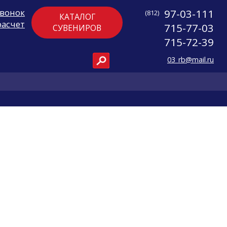
звонок
97-03-111
(812)
КАТАЛОГ
расчет
715-77-03
СУВЕНИРОВ
715-72-39
03_rb@mail.ru