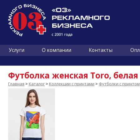
Услуги
О компании
Контакты
Опл
Футболка женская Toro, белая
Главная
>
Каталог
>
Коллекции с принтами
>
Футболки с принтом