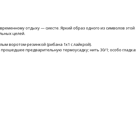
евременному отдыху — сиесте. Яркий образ одного из символов этой 
льных целей.
лым воротом-резинкой (рибана 1x1 с лайкрой).
, прошедшее предварительную термоусадку; нить 30/1; особо гладк