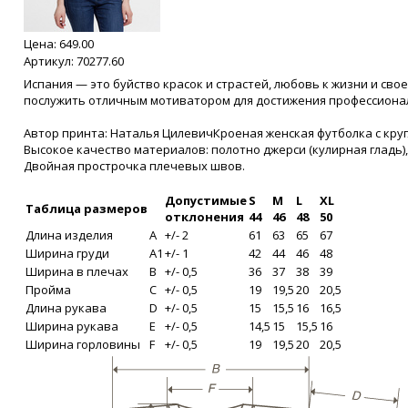
Цена:
649.00
Артикул: 70277.60
Испания — это буйство красок и страстей, любовь к жизни и сво
послужить отличным мотиватором для достижения профессиона
Автор принта: Наталья ЦилевичКроеная женская футболка с круг
Высокое качество материалов: полотно джерси (кулирная гладь)
Двойная прострочка плечевых швов.
Допустимые
S
M
L
XL
Таблица размеров
отклонения
44
46
48
50
Длина изделия
A
+/- 2
61
63
65
67
Ширина груди
A1
+/- 1
42
44
46
48
Ширина в плечах
B
+/- 0,5
36
37
38
39
Пройма
C
+/- 0,5
19
19,5
20
20,5
Длина рукава
D
+/- 0,5
15
15,5
16
16,5
Ширина рукава
E
+/- 0,5
14,5
15
15,5
16
Ширина горловины
F
+/- 0,5
19
19,5
20
20,5