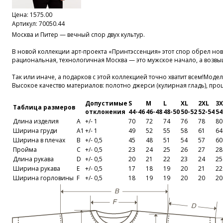
Цена:
1575.00
Артикул: 70050.44
Москва и Питер — вечный спор двух культур.
В новой коллекции арт-проекта «Принтэссенция» этот спор обрел нов
рациональная, технологичная Москва — это мужское начало, а воз
Так или иначе, а подарков с этой коллекцией точно хватит всем!Модел
Высокое качество материалов: полотно джерси (кулирная гладь), про
Допустимые
S
M
L
XL
2XL
3X
Таблица размеров
отклонения
44-46
46-48
48-50
50-52
52-54
54
Длина изделия
A
+/- 1
70
72
74
76
78
80
Ширина груди
A1
+/- 1
49
52
55
58
61
64
Ширина в плечах
B
+/- 0,5
45
48
51
54
57
60
Пройма
C
+/- 0,5
23
24
25
26
27
28
Длина рукава
D
+/- 0,5
20
21
22
23
24
25
Ширина рукава
E
+/- 0,5
17
18
19
20
21
22
Ширина горловины
F
+/- 0,5
18
19
19
20
20
20