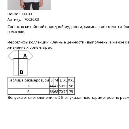
Цена:
1300.00
Артикул: 70626.03
Согласно китайской народной мудрости, хижина, где смеются, б
в мыслях.
Иероглифы коллекции «Вечные ценности» выполнены в жанре ка
жизненных ориентирах.
Таблица размеров, см
S
M
L
XL
XXL
A
44
47
50
53
56
B
66
68
70
72
75
Допускаются отклонения в 5% от указанных параметров по разм