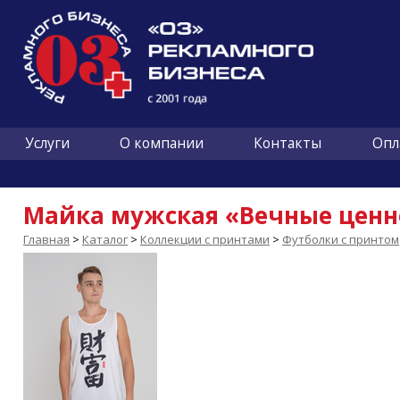
Услуги
О компании
Контакты
Опл
Майка мужская «Вечные ценно
Главная
>
Каталог
>
Коллекции с принтами
>
Футболки с принтом