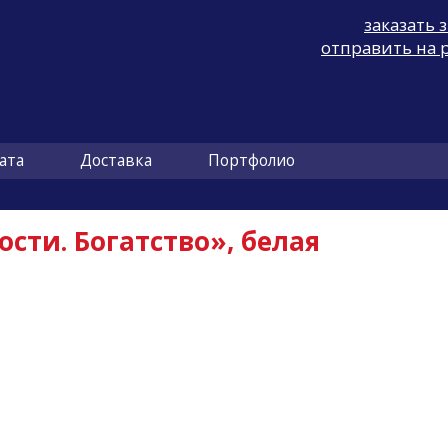
заказать 
отправить на 
ата
Доставка
Портфолио
сти. Богатство», белая