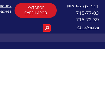
звонок
97-03-111
(812)
КАТАЛОГ
расчет
715-77-03
СУВЕНИРОВ
715-72-39
03_rb@mail.ru