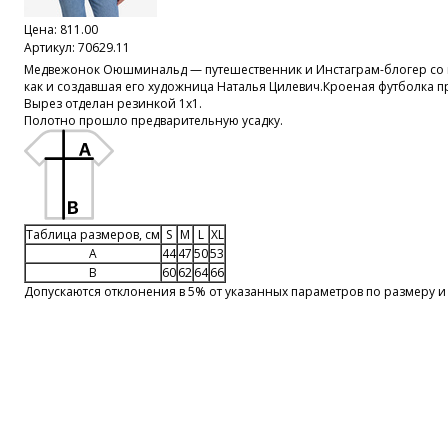
Цена:
811.00
Артикул: 70629.11
Медвежонок Оюшминальд — путешественник и Инстаграм-блогер со в
как и создавшая его художница Наталья Цилевич.Кроеная футболка п
Вырез отделан резинкой 1х1.
Полотно прошло предварительную усадку.
Таблица размеров, см
S
M
L
XL
A
44
47
50
53
B
60
62
64
66
Допускаются отклонения в 5% от указанных параметров по размеру и 