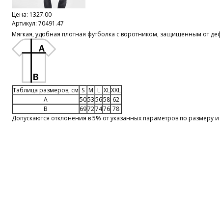
Цена:
1327.00
Артикул: 70491.47
Мягкая, удобная плотная футболка с воротником, защищенным от д
Таблица размеров, см
S
M
L
XL
XXL
A
50
53
56
58
62
B
69
72
74
76
78
Допускаются отклонения в 5% от указанных параметров по размеру и 