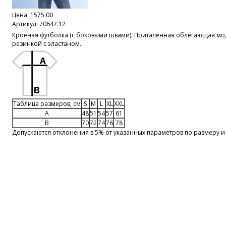
Цена:
1575.00
Артикул: 70647.12
Кроеная футболка (с боковыми швами). Приталенная облегающая моде
резинкой с эластаном.
Таблица размеров, см
S
M
L
XL
XXL
A
48
51
54
57
61
B
70
72
74
76
78
Допускаются отклонения в 5% от указанных параметров по размеру и 