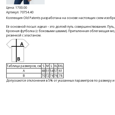
Цена:
1700.00
Артикул: 70754.40
Коллекция Old Patents разработана на основе настоящих схем изобр
Её основной посыл: идеал – это долгий путь совершенствования. Пут
Кроеная футболка (с боковыми швами). Приталенная облегающая моде
резинкой с эластаном.
Таблица размеров, см
S
M
L
XL
XXL
A
48
51
54
57
61
B
70
72
74
76
78
Допускаются отклонения в 5% от указанных параметров по размеру и 