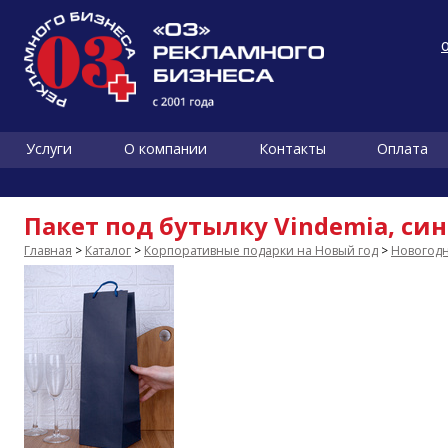
Услуги
О компании
Контакты
Оплата
Пакет под бутылку Vindemia, си
Главная
>
Каталог
>
Корпоративные подарки на Новый год
>
Новогодн