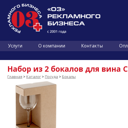
Услуги
О компании
Контакты
Опл
Набор из 2 бокалов для вина Cl
Главная
>
Каталог
>
Посуда
>
Бокалы