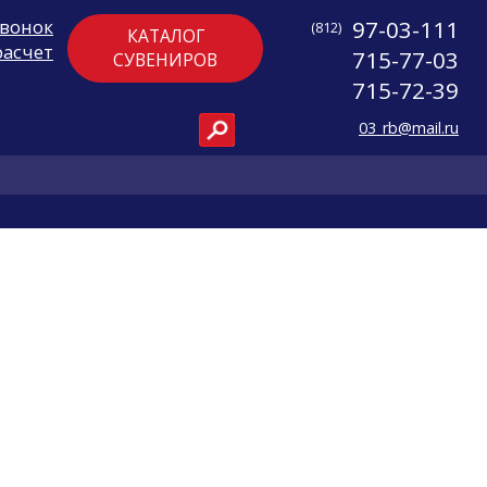
звонок
97-03-111
(812)
КАТАЛОГ
расчет
715-77-03
СУВЕНИРОВ
715-72-39
03_rb@mail.ru