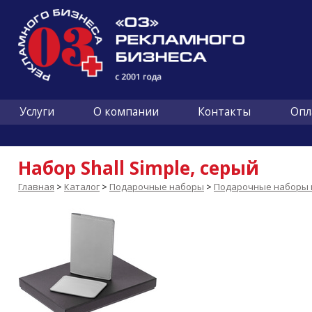
Услуги
О компании
Контакты
Опл
Набор Shall Simple, серый
Главная
>
Каталог
>
Подарочные наборы
>
Подарочные наборы и