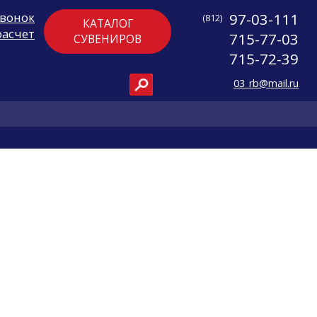
звонок
97-03-111
(812)
КАТАЛОГ
расчет
715-77-03
СУВЕНИРОВ
715-72-39
03_rb@mail.ru