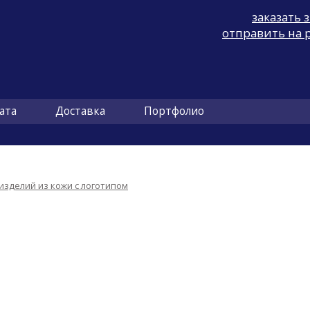
заказать 
отправить на 
ата
Доставка
Портфолио
зделий из кожи с логотипом