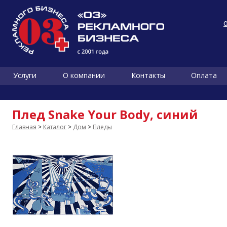
Услуги
О компании
Контакты
Оплата
Плед Snake Your Body, синий
Главная
>
Каталог
>
Дом
>
Пледы