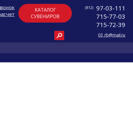
звонок
97-03-111
(812)
КАТАЛОГ
расчет
715-77-03
СУВЕНИРОВ
715-72-39
03_rb@mail.ru