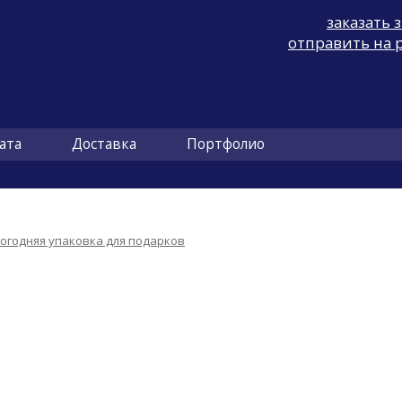
заказать 
отправить на 
ата
Доставка
Портфолио
огодняя упаковка для подарков