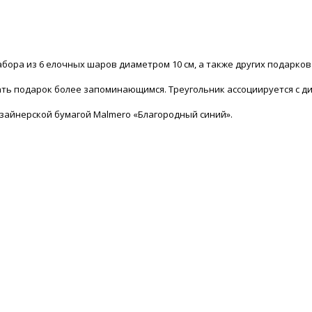
абора из 6 елочных шаров диаметром 10 см, а также других подарк
ть подарок более запоминающимся. Треугольник ассоциируется с д
изайнерской бумагой Malmero «Благородный синий».