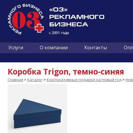
Услуги
О компании
Контакты
Опл
Коробка Trigon, темно-синяя
Главная
>
Каталог
>
Корпоративные подарки на Новый год
>
Нов