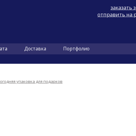
заказать 
отправить на 
ата
Доставка
Портфолио
огодняя упаковка для подарков