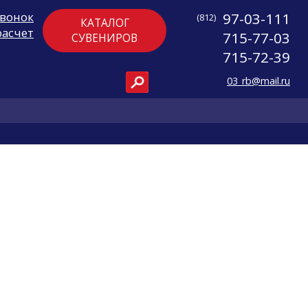
звонок
97-03-111
(812)
КАТАЛОГ
расчет
715-77-03
СУВЕНИРОВ
715-72-39
03_rb@mail.ru