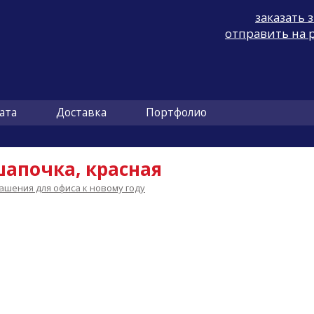
заказать 
отправить на 
ата
Доставка
Портфолио
шапочка, красная
ашения для офиса к новому году