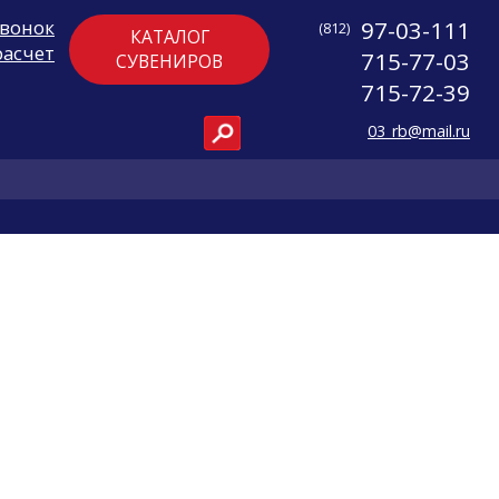
звонок
97-03-111
(812)
КАТАЛОГ
расчет
715-77-03
СУВЕНИРОВ
715-72-39
03_rb@mail.ru