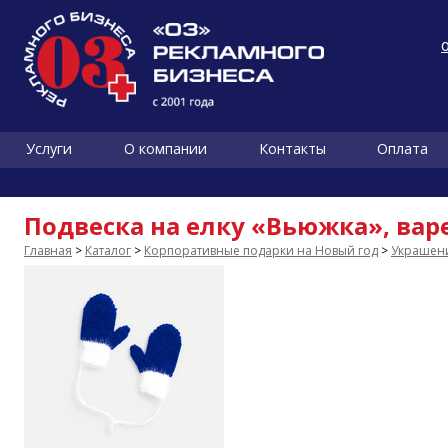
Услуги
О компании
Контакты
Оплата
Подвеска на елку «Вьюжка», вар
Главная
>
Каталог
>
Корпоративные подарки на Новый год
>
Украшени