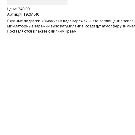
Цена:
240.00
Артикул: 19261.40
Вязаные подвески «Вьюжка» в виде варежек — это воплощение тепла 
миниатюрные варежки вызовут умиление, создадут атмосферу зимнег
Поставляются в пакете с липким краем.