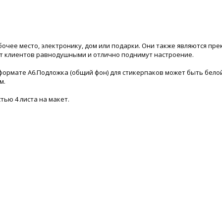
абочее место, электронику, дом или подарки. Они также являются п
вят клиентов равнодушными и отлично поднимут настроение.
формате А6.Подложка (общий фон) для стикерпаков может быть белой
м.
тью 4 листа на макет.