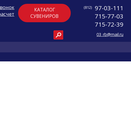
звонок
97-03-111
(812)
КАТАЛОГ
расчет
715-77-03
СУВЕНИРОВ
715-72-39
03_rb@mail.ru