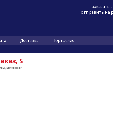
заказать 
отправить на 
ата
Доставка
Портфолио
аказ, S
инадлежности