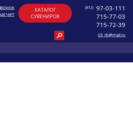
звонок
97-03-111
(812)
КАТАЛОГ
расчет
715-77-03
СУВЕНИРОВ
715-72-39
03_rb@mail.ru