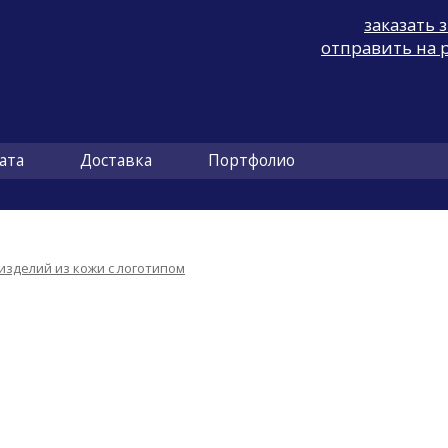
заказать 
отправить на 
ата
Доставка
Портфолио
зделий из кожи с логотипом