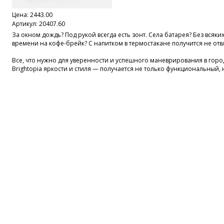
Цена:
2443.00
Артикул: 20407.60
За окном дождь? Под рукой всегда есть зонт. Села батарея? Без всяк
времени на кофе-брейк? С напитком в термостакане получится не отв
Все, что нужно для уверенности и успешного маневрирования в горо
Brightopia яркости и стиля — получается не только функциональный,