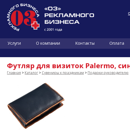
Услуги
О компании
Контакты
Оплата
Футляр для визиток Palermo, си
Главная
>
Каталог
>
Сувениры к праздникам
>
Подарки руководителю