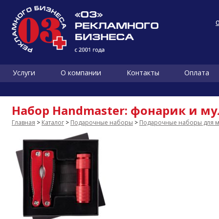
Услуги
О компании
Контакты
Оплата
Набор Handmaster: фонарик и м
Главная
>
Каталог
>
Подарочные наборы
>
Подарочные наборы для 