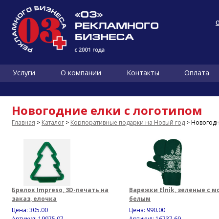
Услуги
О компании
Контакты
Оплата
Новогодние елки с логотипом
Главная
>
Каталог
>
Корпоративные подарки на Новый год
> Новогодн
Брелок Impreso, 3D-печать на
Варежки Elnik, зеленые с м
заказ, елочка
белым
Цена:
305.00
Цена:
990.00
Артикул: 19975.07
Артикул: 16737.69