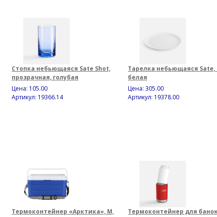
Стопка небьющаяся Sate Shot,
Тарелка небьющаяся Sate, 
прозрачная, голубая
белая
Цена:
105.00
Цена:
305.00
Артикул: 19366.14
Артикул: 19378.00
Термоконтейнер «Арктика», M,
Термоконтейнер для банок