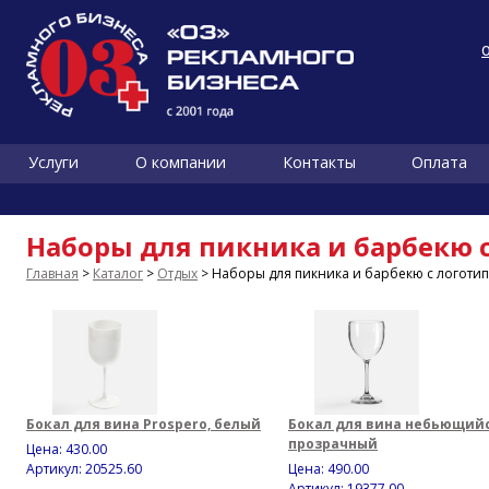
Услуги
О компании
Контакты
Оплата
Наборы для пикника и барбекю 
Главная
>
Каталог
>
Отдых
> Наборы для пикника и барбекю с логоти
Бокал для вина Prospero, белый
Бокал для вина небьющийс
прозрачный
Цена:
430.00
Артикул: 20525.60
Цена:
490.00
Артикул: 19377.00