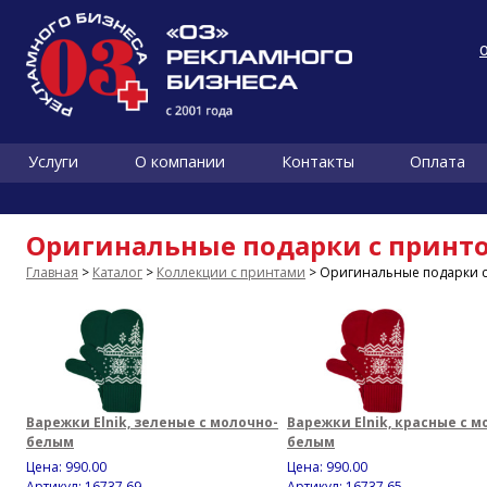
Услуги
О компании
Контакты
Оплата
Оригинальные подарки с принт
Главная
>
Каталог
>
Коллекции с принтами
> Оригинальные подарки 
Варежки Elnik, зеленые с молочно-
Варежки Elnik, красные с м
белым
белым
Цена:
990.00
Цена:
990.00
Артикул: 16737.69
Артикул: 16737.65