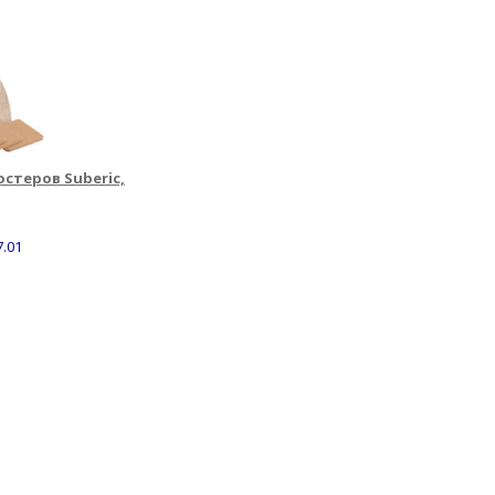
остеров Suberic,
7.01