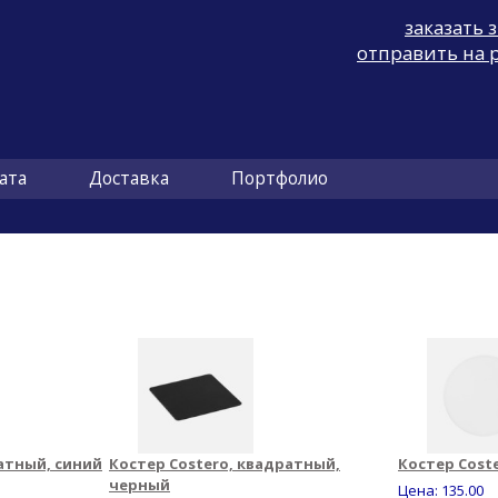
заказать 
отправить на 
ата
Доставка
Портфолио
атный, синий
Костер Costero, квадратный,
Костер Cost
черный
Цена:
135.00