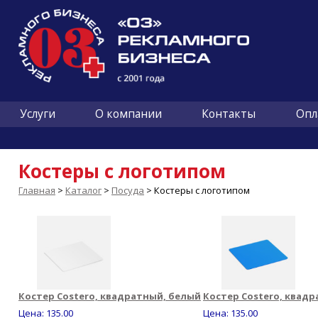
Услуги
О компании
Контакты
Опл
Костеры с логотипом
Главная
>
Каталог
>
Посуда
> Костеры с логотипом
Костер Costero, квадратный, белый
Костер Costero, квадр
Цена:
135.00
Цена:
135.00