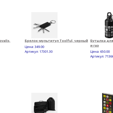
valis,
Брелок-мультитул Toolful, черный
Бутылка для
и газ
Цена:
349.00
Артикул: 17301.30
Цена:
650.00
Артикул: 7136