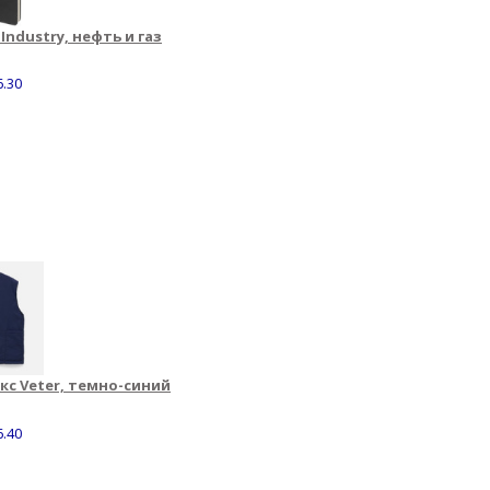
ndustry, нефть и газ
6.30
кс Veter, темно-синий
6.40