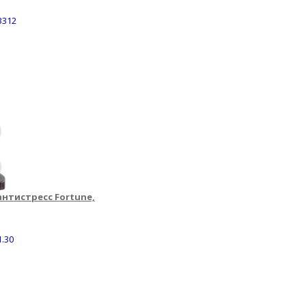
3312
нтистресс Fortune,
1.30