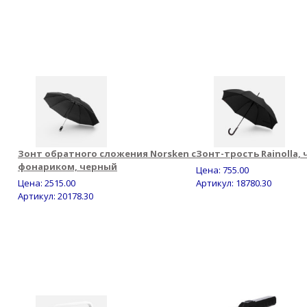
Зонт обратного сложения Norsken с
Зонт-трость Rainolla,
фонариком, черный
Цена:
755.00
Цена:
2515.00
Артикул: 18780.30
Артикул: 20178.30