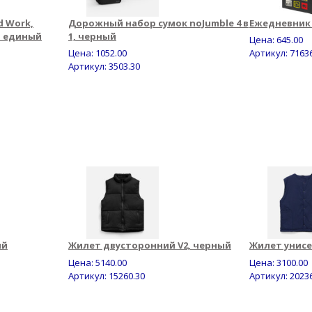
 Work,
Дорожный набор сумок noJumble 4 в
Ежедневник I
, единый
1, черный
Цена:
645.00
Цена:
1052.00
Артикул: 7163
Артикул: 3503.30
ый
Жилет двусторонний V2, черный
Жилет унисе
Цена:
5140.00
Цена:
3100.00
Артикул: 15260.30
Артикул: 2023