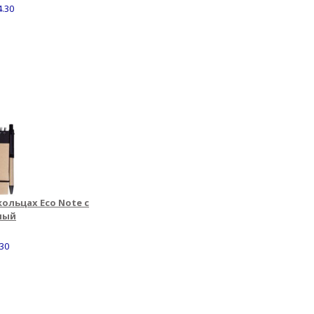
4.30
ольцах Eco Note с
ный
.30