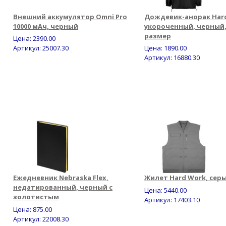
Внешний аккумулятор Omni Pro
Дождевик-анорак Hard
10000 мАч, черный
укороченный, черный
размер
Цена:
2390.00
Артикул: 25007.30
Цена:
1890.00
Артикул: 16880.30
Ежедневник Nebraska Flex,
Жилет Hard Work, сер
недатированный, черный с
Цена:
5440.00
золотистым
Артикул: 17403.10
Цена:
875.00
Артикул: 22008.30