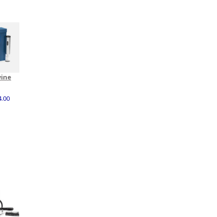
wine
4.00