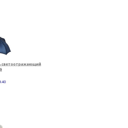
ь светоотражающий
ий
9.40