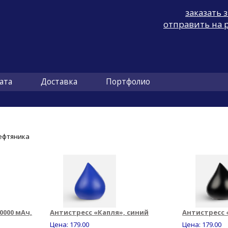
заказать 
отправить на 
ата
Доставка
Портфолио
ефтяника
0000 мАч,
Антистресс «Капля», синий
Антистресс 
Цена:
179.00
Цена:
179.00