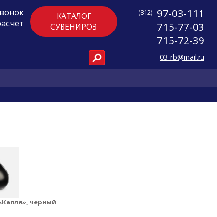
звонок
97-03-111
(812)
КАТАЛОГ
расчет
715-77-03
СУВЕНИРОВ
715-72-39
03_rb@mail.ru
«Капля», черный