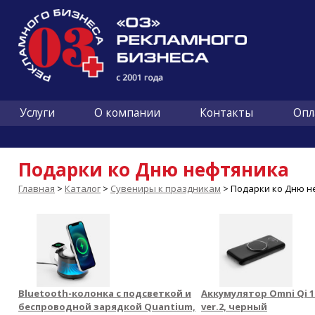
Услуги
О компании
Контакты
Опл
Подарки ко Дню нефтяника
Главная
>
Каталог
>
Сувениры к праздникам
> Подарки ко Дню н
Bluetooth-колонка с подсветкой и
Аккумулятор Omni Qi 1
беспроводной зарядкой Quantium,
ver.2, черный