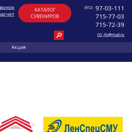
звонок
97-03-111
(812)
КАТАЛОГ
расчет
715-77-03
СУВЕНИРОВ
715-72-39
03_rb@mail.ru
Акция