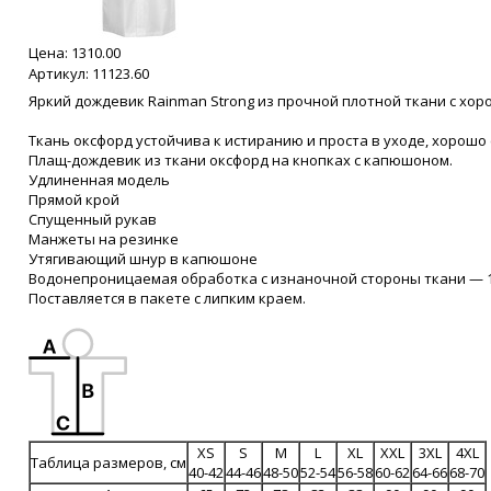
Цена:
1310.00
Артикул: 11123.60
Яркий дождевик Rainman Strong из прочной плотной ткани с хор
Ткань оксфорд устойчива к истиранию и проста в уходе, хорошо
Плащ-дождевик из ткани оксфорд на кнопках с капюшоном.
Удлиненная модель
Прямой крой
Спущенный рукав
Манжеты на резинке
Утягивающий шнур в капюшоне
Водонепроницаемая обработка с изнаночной стороны ткани — 
Поставляется в пакете с липким краем.
XS
S
M
L
XL
XXL
3XL
4XL
Таблица размеров, см
40-42
44-46
48-50
52-54
56-58
60-62
64-66
68-70