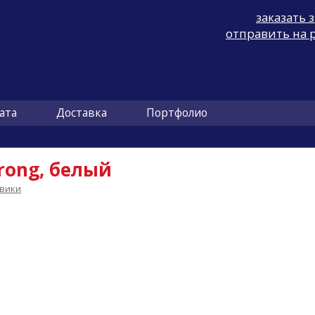
заказать 
отправить на 
ата
Доставка
Портфолио
rong, белый
вики