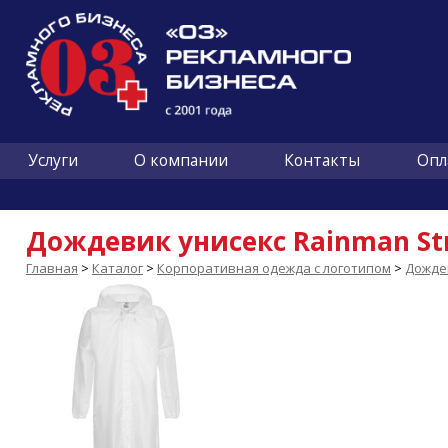
Услуги
О компании
Контакты
Опл
Дождевик унисекс Rainman St
Главная
>
Каталог
>
Корпоративная одежда с логотипом
>
Дожде