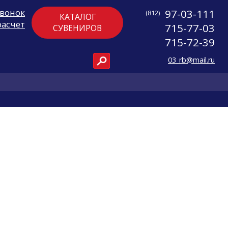
звонок
97-03-111
(812)
КАТАЛОГ
расчет
715-77-03
СУВЕНИРОВ
715-72-39
03_rb@mail.ru