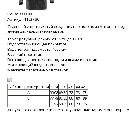
Цена:
9999.00
Артикул: 11627.30
Стильный и практичный дождевик на кнопках из матового вод
дождя накладными клапанами.
Температурный режим: от +5 °C до +20 °C
Водоотталкивающее покрытие
Водонепроницаемость: 4000 мм
Высокий воротник
Вставки для вентиляции под мышками и на спине
Утягивающий шнур в капюшоне
Манжеты с эластичной вставкой
Таблица размеров, см
S
M
L
XL
XXL
3XL
4XL
A
66
68
69
70
72
73
73
B
77
79
82
85
88
89
89
C
53
57
60
65
68
73
76
Допускаются отклонения в 5% от указанных параметров по разм