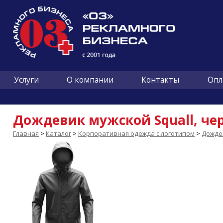
Услуги
О компании
Контакты
Опл
Дождевик мужской Squall, че
Главная
>
Каталог
>
Корпоративная одежда с логотипом
>
Дожде