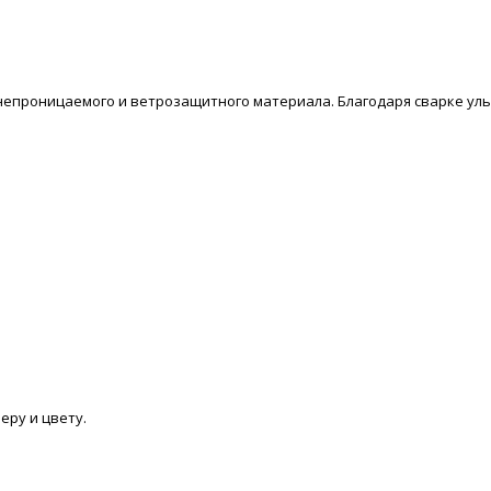
онепроницаемого и ветрозащитного материала. Благодаря сварке у
еру и цвету.