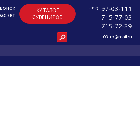
звонок
97-03-111
(812)
КАТАЛОГ
расчет
715-77-03
СУВЕНИРОВ
715-72-39
03_rb@mail.ru