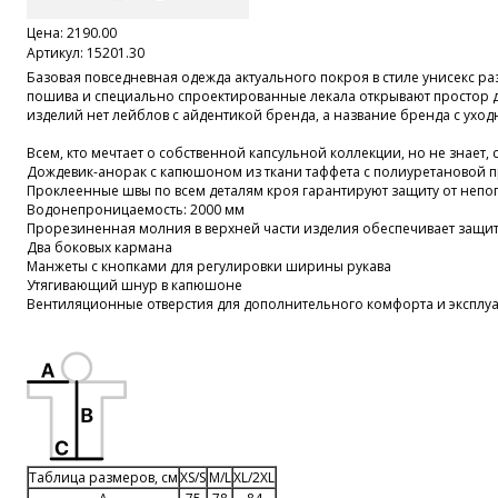
Цена:
2190.00
Артикул: 15201.30
Базовая повседневная одежда актуального покроя в стиле унисекс ра
пошива и специально спроектированные лекала открывают простор 
изделий нет лейблов с айдентикой бренда, а название бренда с уходн
Всем, кто мечтает о собственной капсульной коллекции, но не знает, с
Дождевик-анорак с капюшоном из ткани таффета с полиуретановой п
Проклеенные швы по всем деталям кроя гарантируют защиту от непо
Водонепроницаемость: 2000 мм
Прорезиненная молния в верхней части изделия обеспечивает защит
Два боковых кармана
Манжеты с кнопками для регулировки ширины рукава
Утягивающий шнур в капюшоне
Вентиляционные отверстия для дополнительного комфорта и эксплуа
Таблица размеров, см
XS/S
M/L
XL/2XL