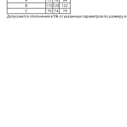
A
75
78
84
B
115
120
122
C
70
74
79
Допускаются отклонения в 5% от указанных параметров по размеру и 