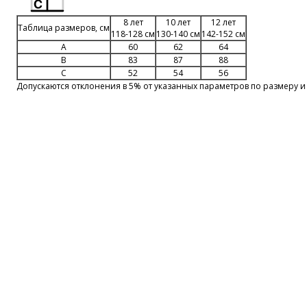
8 лет
10 лет
12 лет
Таблица размеров, см
118-128 см
130-140 см
142-152 см
A
60
62
64
B
83
87
88
C
52
54
56
Допускаются отклонения в 5% от указанных параметров по размеру и 