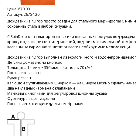
Цена:
670.00
Артикул: 26754.20
Дождевик RainDrop просто создан для стильного мерч-дропа! С ним 
сохранить стиль в любой ситуации.
С RainDrop от запланированных или внезапных прогулок под дожде
крою дождевик не стеснит движений, подарит максимальный комфорт 
клапаны на карманах защитят от влаги необходимые мелкие вещи.
Дождевик RainDrop выполнен из экологичного и водонепроницаемог
Детский дождевик на кнопках.
Тольщина 14 мил ~ 350 мкм, плотность 70 г/м²
Проклеенные швы
Рукав-реглан
Капюшон с утягивающим шнурком — на шнурке можно сделать нане
Два накладных кармана с клапанами
Манжеты с кнопками для регулировки ширины рукава
Фурнитура в цвет изделия
Поставляется в индивидуальном zip-пакете